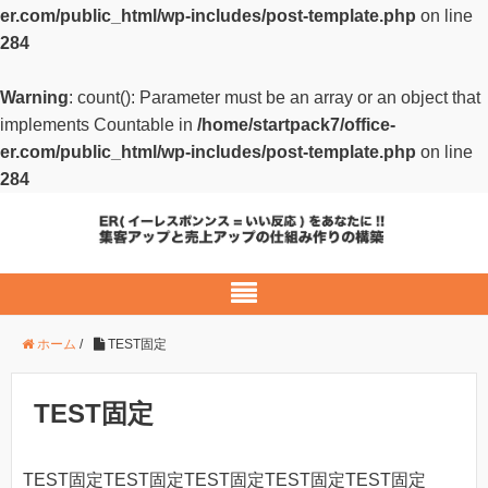
er.com/public_html/wp-includes/post-template.php
on line
284
Warning
: count(): Parameter must be an array or an object that
implements Countable in
/home/startpack7/office-
er.com/public_html/wp-includes/post-template.php
on line
284
ホーム
/
TEST固定
TEST固定
TEST固定TEST固定TEST固定TEST固定TEST固定