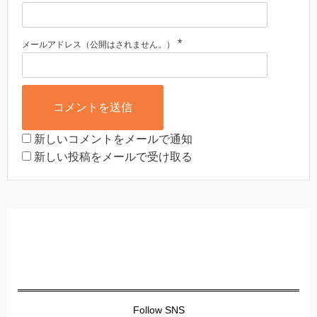
*
メールアドレス（公開はされません。）
新しいコメントをメールで通知
新しい投稿をメールで受け取る
Follow SNS