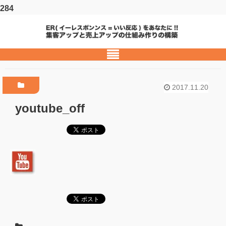
284
2017.11.20
youtube_off