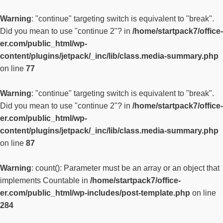
Warning
: "continue" targeting switch is equivalent to "break".
Did you mean to use "continue 2"? in
/home/startpack7/office-
er.com/public_html/wp-
content/plugins/jetpack/_inc/lib/class.media-summary.php
on line
77
Warning
: "continue" targeting switch is equivalent to "break".
Did you mean to use "continue 2"? in
/home/startpack7/office-
er.com/public_html/wp-
content/plugins/jetpack/_inc/lib/class.media-summary.php
on line
87
Warning
: count(): Parameter must be an array or an object that
implements Countable in
/home/startpack7/office-
er.com/public_html/wp-includes/post-template.php
on line
284